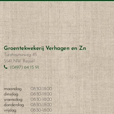
Groentekwekerij Verhagen en Zn
Turnhoutseweg 45
5541 NW Reusel
(0497) 64 15 91
maandag
08:30
-
18:00
dinsdag
08:30
-
18:00
woensdag
08:30
-
18:00
donderdag
08:30
-
18:00
vrijdag
08:30
-
18:00