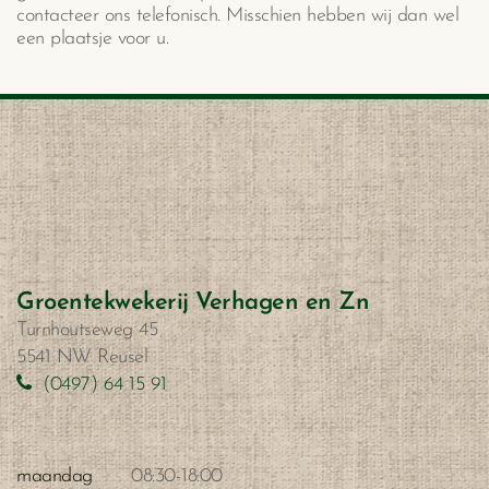
contacteer ons telefonisch. Misschien hebben wij dan wel
een plaatsje voor u.
Groentekwekerij Verhagen en Zn
Turnhoutseweg 45
5541 NW Reusel
(0497) 64 15 91
maandag
08:30
-
18:00