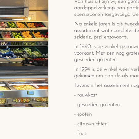
Van huis uit zijn wij een gem
aardappelverkoop aan particul
sperziebonen toegevoegd we
Na enkele jaren is als twee
assortiment wat completer te
selderie, prei enzovoorts.
In 1990 is de winkel gebouw
voorkant. Met een nog groter 
gesneden groenten.
In 1994 is de winkel weer ver
gekomen om aan de als maar 
Tevens is het assortiment no
- rauwkost
- gesneden groenten
- exoten
- citrusvruchten
- fruit