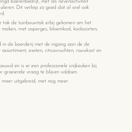
engd boerenbedrijf, met als nevenactiviteit
ieren. Dit verliep zo goed dat al snel ook
rd.
de tak de tuinbouwtak erbij gekomen om het
 maken, met asperges, bloemkool, koolsoorten,
d in de boerderij met de ingang aan de de
assortiment, exoten, citrusvruchten, rauwkost en
bouwd en is er een professionele snijkeuken bij
groeiende vraag te blijven voldoen.
g meer uitgebreid, met nog meer: