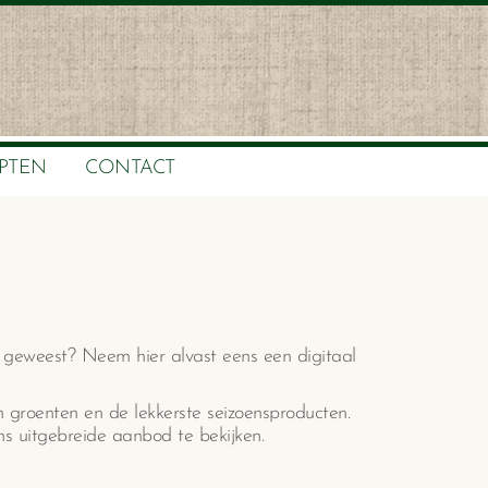
PTEN
CONTACT
l geweest? Neem hier alvast eens een digitaal
 groenten en de lekkerste seizoensproducten.
s uitgebreide aanbod te bekijken.