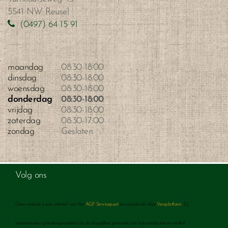
5541 NW Reusel
(0497) 64 15 91
maandag
08:30
-
18:00
dinsdag
08:30
-
18:00
woensdag
08:30
-
18:00
donderdag
08:30
-
18:00
vrijdag
08:30
-
18:00
zaterdag
08:30
-
17:00
zondag
Gesloten
Deze website is een initiatief van het
AGF Servicepunt
en ontwikkeld door
Versplatform
. Zij
ondersteunen groentespecialisten bij de dagelijkse promotie van hun producten en winkel.